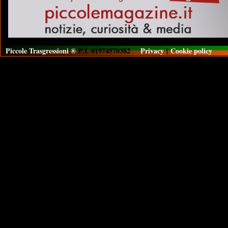
Piccole Trasgressioni ®
P.I. 01974570382
Privacy
|
Cookie policy