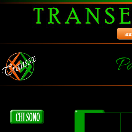
ann
P