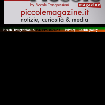
Piccole Trasgressioni ®
P.I. 01974570382
Privacy
|
Cookie policy