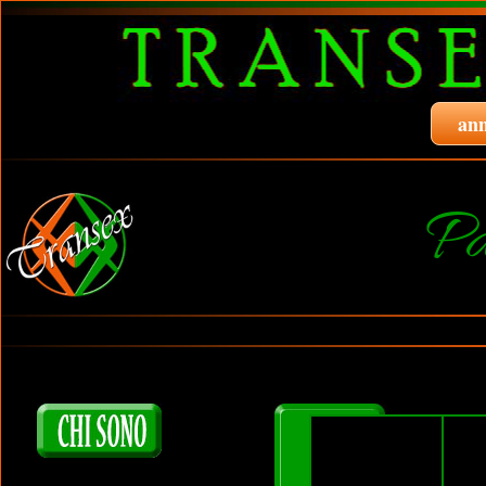
ann
P